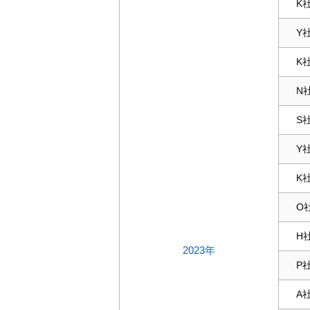
K
Y
K
N
S
Y
K
O
H
2023年
P
A