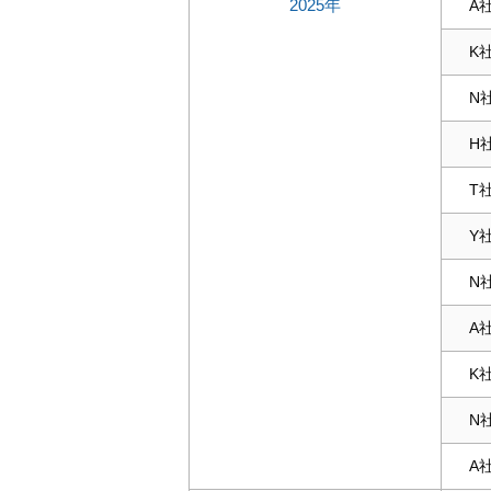
2025年
A
K
N
H
T
Y
N
A
K
N
A