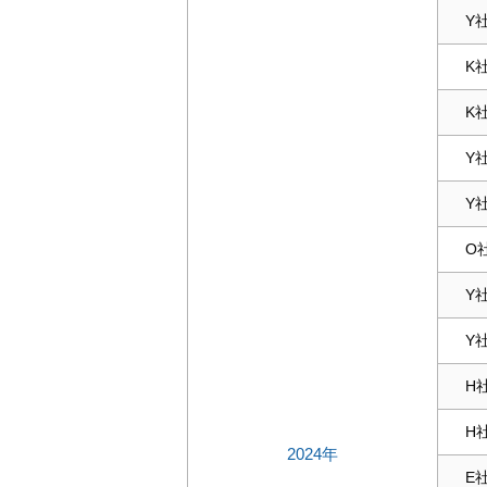
Y
K
K
Y
Y
O
Y
Y
H
H
2024年
E