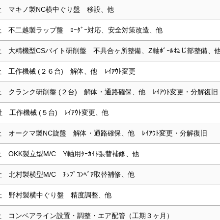
社 マキノ製NC横中ぐり盤 移設、他
社 不二越製ラップ盤 ﾛｰﾀﾞｰ対応、安全対策改造、他
社 大精機型CSバイト研削盤 不具合ヶ所整備、Z軸ﾎﾞｰﾙねじ部整備、
社 工作機械 (２６台) 解体、他 ﾚｲｱｳﾄ変更
社 クランク研削盤 (２台) 解体・通路確保、他 ﾚｲｱｳﾄ変更・分解復旧
社 工作機械 (５台) ﾚｲｱｳﾄ変更、他
社 オークマ製NC旋盤 解体・通路確保、他 ﾚｲｱｳﾄ変更・分解復旧
社 OKK製立型M/C Y軸用ﾀｰｶｲﾄ張替補修、他
社 北村製横型M/C ﾁｯﾌﾟｺﾝﾍﾞｱ取替補修、他
社 野村製横中ぐり盤 精度調整、他
社 コンベアライン設置・調整・エア配管（工期３ヶ月）