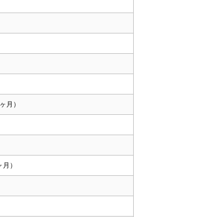
）
５ヶ月）
ヶ月）