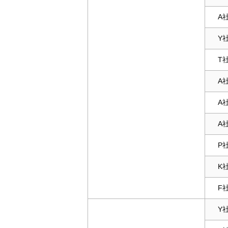
A
Y
T
A
A
A
P
K
F
Y