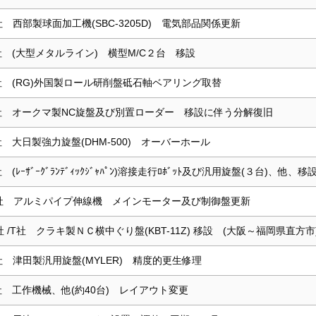
社 西部製球面加工機(SBC-3205D) 電気部品関係更新
社 (大型メタルライン) 横型M/C２台 移設
社 (RG)外国製ロール研削盤砥石軸ベアリング取替
社 オークマ製NC旋盤及び別置ローダー 移設に伴う分解復旧
社 大日製強力旋盤(DHM-500) オーバーホール
 (ﾚｰｻﾞｰｸﾞﾗﾝﾃﾞｨｯｸｼﾞｬﾊﾟﾝ)溶接走行ﾛﾎﾞｯﾄ及び汎用旋盤(３台)、他
社 アルミパイプ伸線機 メインモーター及び制御盤更新
社 /T社 クラキ製ＮＣ横中ぐり盤(KBT-11Z) 移設 (大阪～福岡県直方市
社 津田製汎用旋盤(MYLER) 精度的更生修理
社 工作機械、他(約40台) レイアウト変更