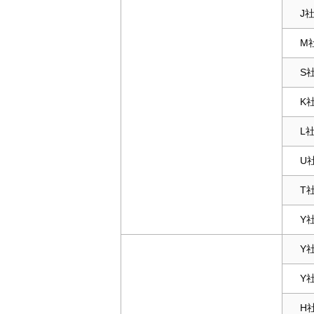
J
M
S
K
L
U
T
Y
Y
Y
H