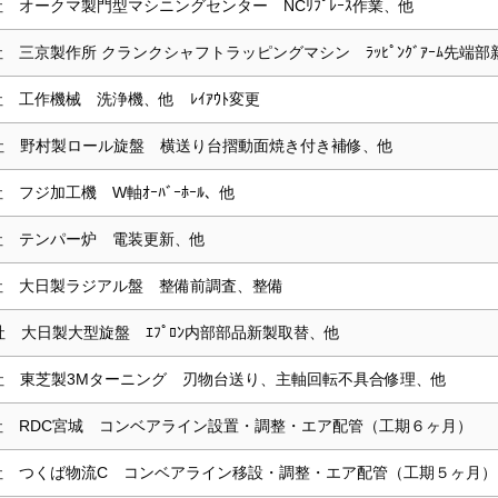
社 オークマ製門型マシニングセンター NCﾘﾌﾟﾚｰｽ作業、他
社 三京製作所 クランクシャフトラッピングマシン ﾗｯﾋﾟﾝｸﾞｱｰﾑ先端
社 工作機械 洗浄機、他 ﾚｲｱｳﾄ変更
社 野村製ロール旋盤 横送り台摺動面焼き付き補修、他
社 フジ加工機 W軸ｵｰﾊﾞｰﾎｰﾙ、他
社 テンパー炉 電装更新、他
社 大日製ラジアル盤 整備前調査、整備
社 大日製大型旋盤 ｴﾌﾟﾛﾝ内部部品新製取替、他
社 東芝製3Mターニング 刃物台送り、主軸回転不具合修理、他
社 RDC宮城 コンベアライン設置・調整・エア配管（工期６ヶ月）
社 つくば物流C コンベアライン移設・調整・エア配管（工期５ヶ月）