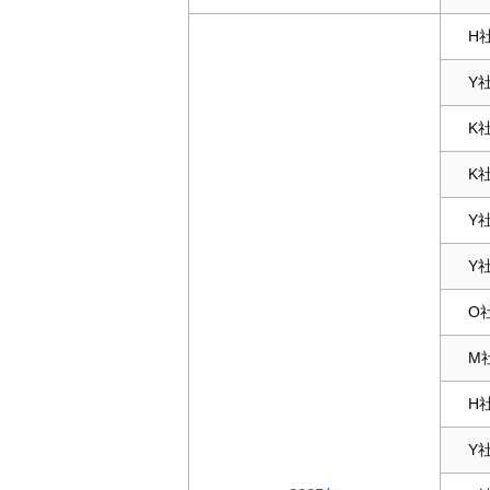
H
Y
K
K
Y
Y社
O
M
H
Y