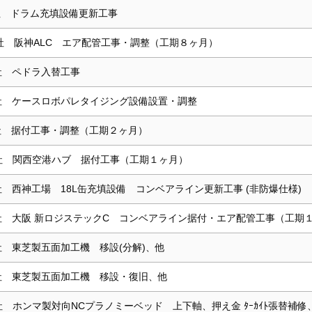
社 ドラム充填設備更新工事
社 阪神ALC エア配管工事・調整（工期８ヶ月）
社 ペドラ入替工事
社 ケースロボパレタイジング設備設置・調整
社 据付工事・調整（工期２ヶ月）
社 関西空港ハブ 据付工事（工期１ヶ月）
社 西神工場 18L缶充填設備 コンベアライン更新工事 (非防爆仕様)
社 大阪 新ロジステックC コンベアライン据付・エア配管工事（工期
社 東芝製五面加工機 移設(分解)、他
社 東芝製五面加工機 移設・復旧、他
社 ホンマ製対向NCプラノミーベッド 上下軸、押え金 ﾀｰｶｲﾄ張替補修